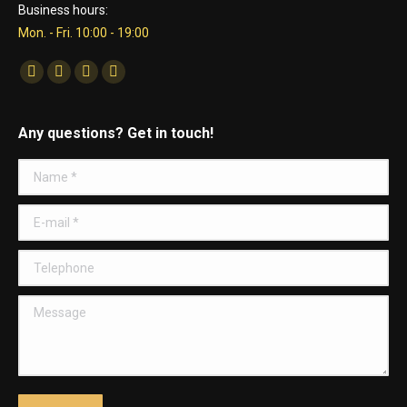
Business hours:
Mon. - Fri. 10:00 - 19:00
Find us on:
Facebook
Twitter
Dribbble
YouTube
Any questions? Get in touch!
Name *
E-mail *
Telephone
Message