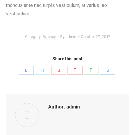
rhoncus ante nec turpis vestibulum, at varius leo
vestibulum.
Category:
Agency
By
admin
October 27, 2017
Share this post
Share
Share
Share
Share
Share
Share
with
with
with
with
with
with
Pinterest
WhatsApp
Facebook
Twitter
Google+
LinkedIn
Author:
admin