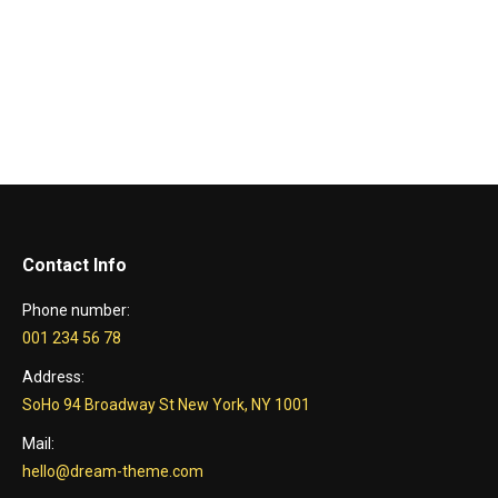
Contact Info
Phone number:
001 234 56 78
Address:
SoHo 94 Broadway St New York, NY 1001
Mail:
hello@dream-theme.com