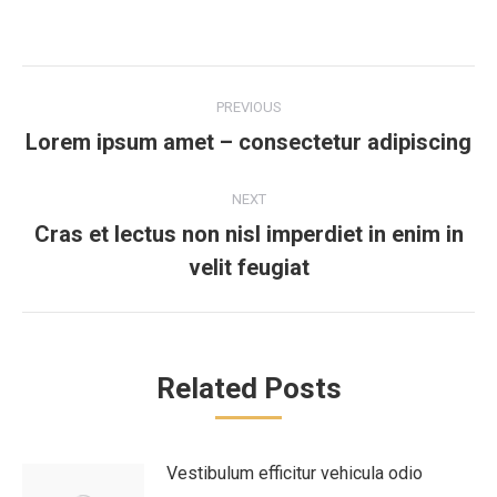
Post
PREVIOUS
navigation
Lorem ipsum amet – consectetur adipiscing
Previous
post:
NEXT
Cras et lectus non nisl imperdiet in enim in
Next
velit feugiat
post:
Related Posts
Vestibulum efficitur vehicula odio